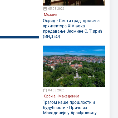
05.08.2026
Мозаик
Охрид - Свети град: црквена
архитектура XIV века -
предавање Јасмине С. Ћирић
(ВИДЕО)
04.08.2026
Србија - Македонија
Трагом наше прошлости и
будућности - Приче из
Македоније у Аранђеловцу