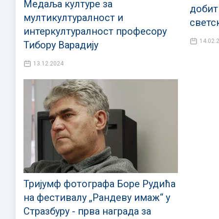
Медаља културе за
добит
мултикултуралност и
светс
интеркултуралност професору
14.02.
Тибору Варадију
13.12.2024
Тријумф фотографа Боре Рудића
на фестивалу „Рандеву имаж“ у
Стразбуру - прва награда за