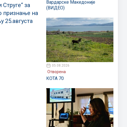
Вардарске Македоније
 Струге“ за
(ВИДЕО)
о признање на
 25.августа
05.08.2026
Отворена
КОТА 70