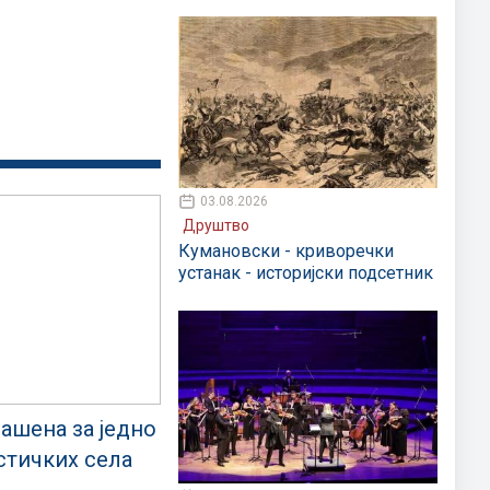
03.08.2026
Друштво
Кумановски - криворечки
устанак - историјски подсетник
ашена за једно
стичких села