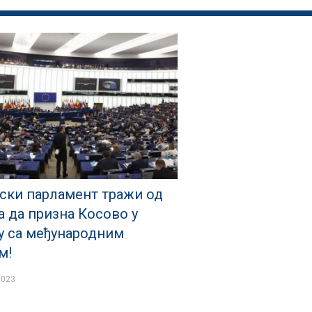
ски парламент тражи од
а да призна Косово у
у са међународним
м!
2023