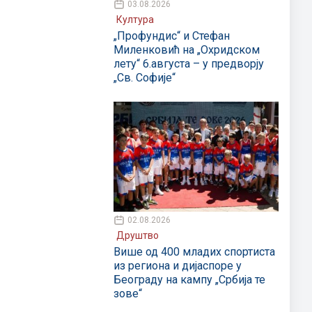
03.08.2026
Култура
„Профундис“ и Стефан
Миленковић на „Охридском
лету“ 6.августа – у предворју
„Св. Софије“
02.08.2026
Друштво
Више од 400 младих спортиста
из региона и дијаспоре у
Београду на кампу „Србија те
зове“