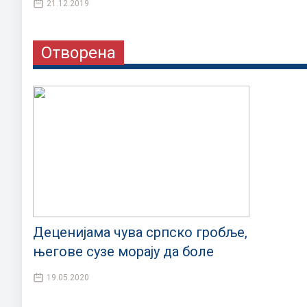
21.12.2019
Отворена
Деценијама чува српско гробље,
његове сузе морају да боле
19.05.2020