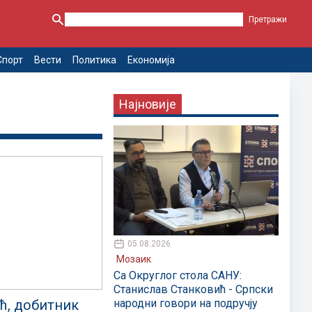
Спорт
Вести
Политика
Економија
Најновије
05.08.2026
Мозаик
Са Округлог стола САНУ:
Станислав Станковић - Српски
народни говори на подручју
ћ, добитник