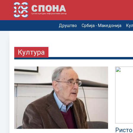
Друштво
Србија - Македонија
Кул
Култура
Ристо