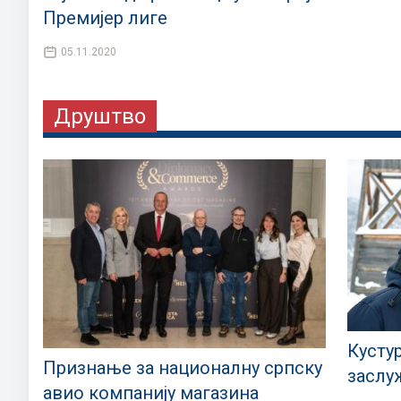
Премијер лиге
05.11.2020
Друштво
Кусту
Признање за националну српску
заслу
авио компанију магазина