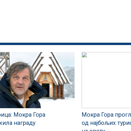
рица: Мокра Гора
Мокра Гора прогл
жила награду
од најбољих тури