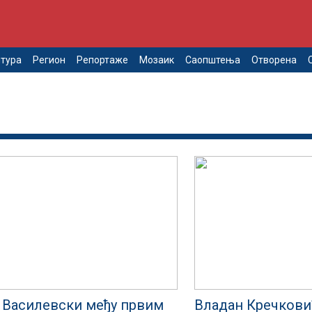
тура
Регион
Репортаже
Мозаик
Саопштења
Отворена
 Василевски међу првим
Владан Кречкови