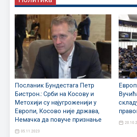
Посланик Бундестага Петр
Европ
Бистрон.: Срби на Косову и
Вучић
Метохији су најугроженији у
склад
Европи, Косово није држава,
право
Немачка да повуче признање
20.10.
05.11.2023