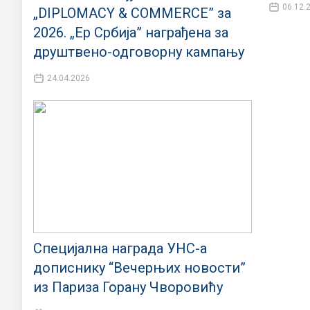
06.12.
„DIPLOMACY & COMMERCE” за
2026. „Ер Србија” награђена за
друштвено-одговорну кампању
24.04.2026
Специјална награда УНС-а
дописнику “Вечерњих новости”
из Париза Горану Чворовићу