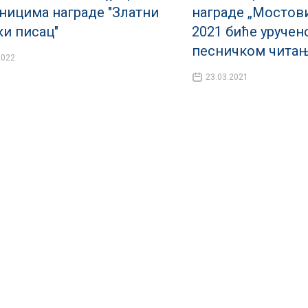
ницима награде "Златни
награде „Мостови
ки писац"
2021 биће уручен
песничком читању
2022
23.03.2021