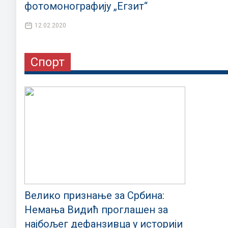
фотомонографију „Егзит“
12.02.2020
Спорт
Велико признање за Србина:
Немања Видић проглашен за
најбољег дефанзивца у историји