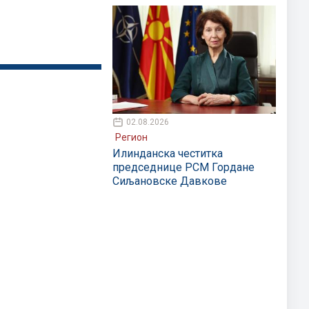
02.08.2026
Регион
Илинданска честитка
председнице РСМ Гордане
Сиљановске Давкове