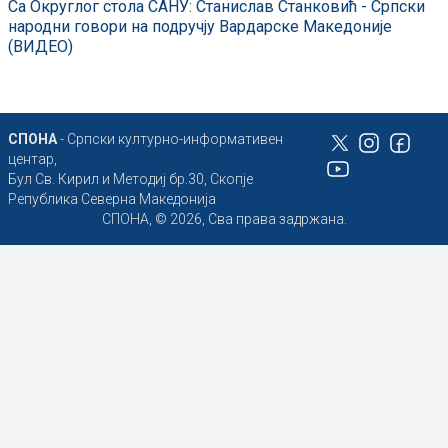
Са Округлог стола САНУ: Станислав Станковић - Српски
народни говори на подручју Вардарске Македоније
(ВИДЕО)
СПОНА
- Српски културно-информативен
центар,
Бул Св. Кирил и Методиј бр.30, Скопје
Република Северна Македонија
СПОНА, © 2026, Сва права задржана.