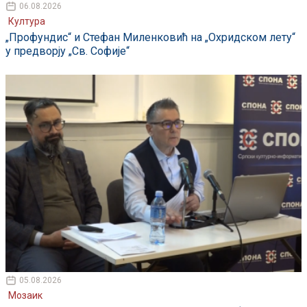
06.08.2026
Култура
„Профундис“ и Стефан Миленковић на „Охридском лету“
у предворју „Св. Софије“
05.08.2026
Мозаик