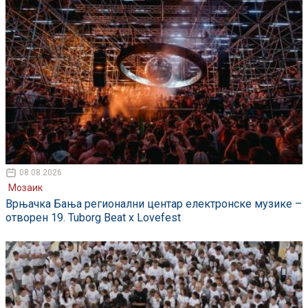
08.08.2026
Мозаик
Врњачка Бања регионални центар електронске музике –
отворен 19. Tuborg Beat x Lovefest