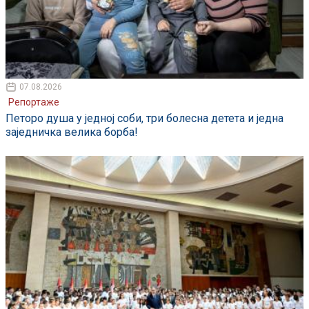
07.08.2026
Репортаже
Петоро душа у једној соби, три болесна детета и једна
заједничка велика борба!