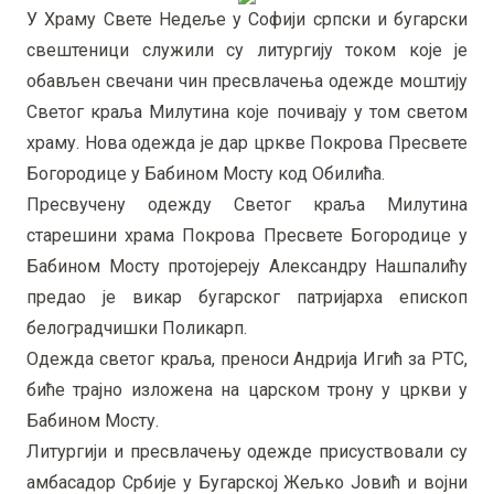
У Храму Свете Недеље у Софији српски и бугарски
свештеници служили су литургију током које је
обављен свечани чин пресвлачења одежде моштију
Светог краља Милутина које почивају у том светом
храму. Нова одежда је дар цркве Покрова Пресвете
Богородице у Бабином Мосту код Обилића.
Пресвучену одежду Светог краља Милутина
старешини храма Покрова Пресвете Богородице у
Бабином Мосту протојереју Александру Нашпалићу
предао је викар бугарског патријарха епископ
белоградчишки Поликарп.
Одежда светог краља, преноси Андрија Игић за РТС,
биће трајно изложена на царском трону у цркви у
Бабином Мосту.
Литургији и пресвлачењу одежде присуствовали су
амбасадор Србије у Бугарској Жељко Јовић и војни