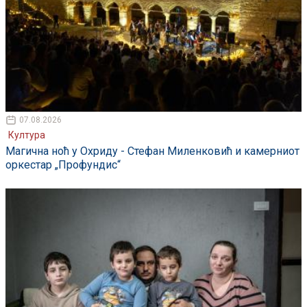
07.08.2026
Култура
Магична ноћ у Охриду - Стефан Миленковић и камерниот
оркестар „Профундис“