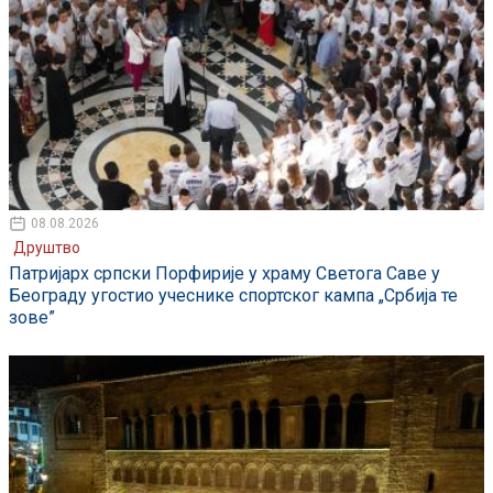
08.08.2026
Друштво
Патријарх српски Порфирије у храму Светога Саве у
Београду угостио учеснике спортског кампа „Србија те
зове”