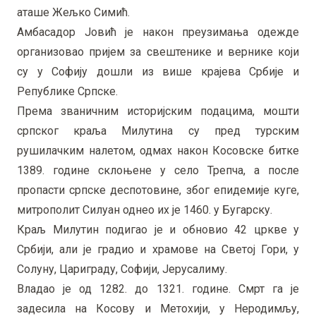
аташе Жељко Симић.
Амбасадор Јовић је након преузимања одежде
организовао пријем за свештенике и вернике који
су у Софију дошли из више крајева Србије и
Републике Српске.
Према званичним историјским подацима, мошти
српског краља Милутина су пред турским
рушилачким налетом, одмах након Косовске битке
1389. године склоњене у село Трепча, а после
пропасти српске деспотовине, због епидемије куге,
митрополит Силуан однео их је 1460. у Бугарску.
Краљ Милутин подигао је и обновио 42 цркве у
Србији, али је градио и храмове на Светој Гори, у
Солуну, Цариграду, Софији, Јерусалиму.
Владао је од 1282. до 1321. године. Смрт га је
задесила на Косову и Метохији, у Неродимљу,