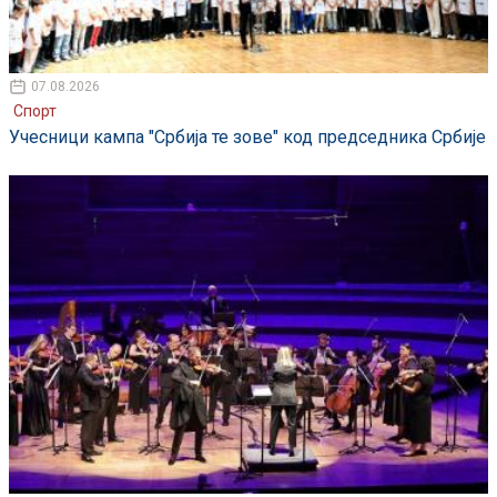
07.08.2026
Спорт
Учесници кампа "Србија те зове" код председника Србије