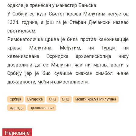
одакле је пренесен у манастир Бањска.
У Србији се култ Светог краља Милутина негује од
1324. године, а још га је Стефан Дечански назвао
светитељем.
Римокатоличка црква је била против канонизације
краља Милутина. Међутим, ни Турци, ни
хеленизована Охридска архиепископија нису
дозволили да се Милутин, чак ни мртав, врати у
Србију јер је био сувише снажан симбол њене
државности, моћи и самосталности.
Србија
Бугарска
СПЦ
БПЦ
мошти краља Милутина
одежда
пресвлачење
Најновије