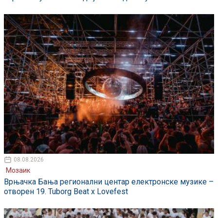
08.08.2026
Мозаик
Врњачка Бања регионални центар електронске музике –
отворен 19. Tuborg Beat x Lovefest