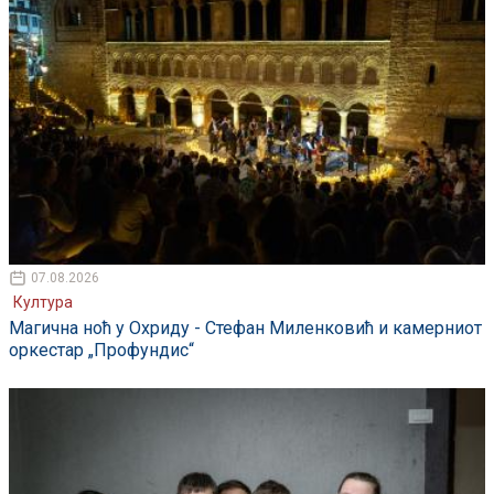
07.08.2026
Култура
Магична ноћ у Охриду - Стефан Миленковић и камерниот
оркестар „Профундис“