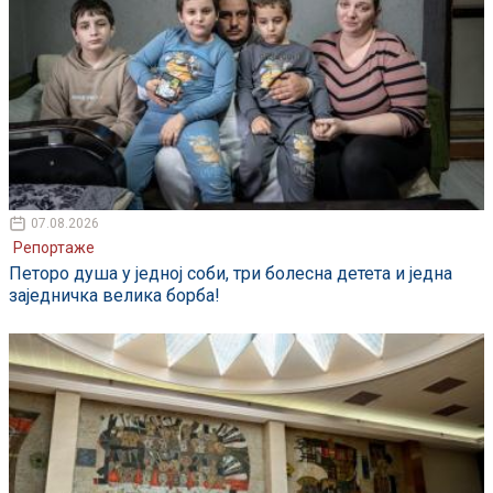
07.08.2026
Репортаже
Петоро душа у једној соби, три болесна детета и једна
заједничка велика борба!