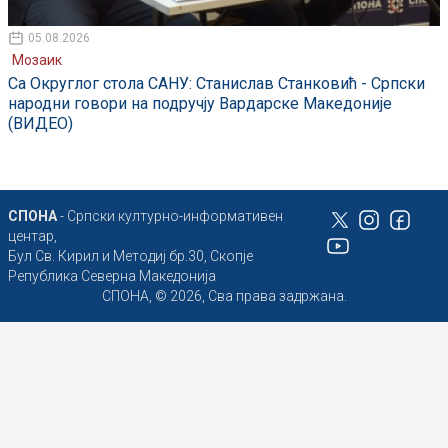
05.08.2026
Мозаик
Са Округлог стола САНУ: Станислав Станковић - Српски
народни говори на подручју Вардарске Македоније
(ВИДЕО)
СПОНА
- Српски културно-информативен
центар,
Бул Св. Кирил и Методиј бр.30, Скопје
Република Северна Македонија
СПОНА, © 2026, Сва права задржана.