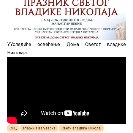
УУследиће освећење Дома Светог владике
Николаја.
СПЦ
епархија ваљевска
Свети владика Николај