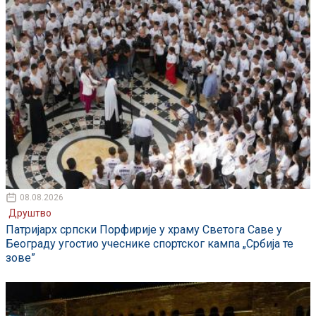
08.08.2026
Друштво
Патријарх српски Порфирије у храму Светога Саве у
Београду угостио учеснике спортског кампа „Србија те
зове”