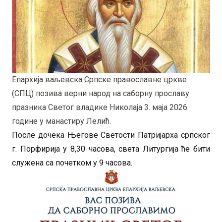
Епархија ваљевска Српске православне цркве
(СПЦ) позива верни народ на саборну прославу
празника Светог владике Николаја 3. маја 2026.
године у манастиру Лелић.
После дочека Његове Светости Патријарха српског
г. Порфирија у 8,30 часова, света Литургија ће бити
служена са почетком у 9 часова.