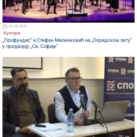
06.08.2026
Култура
„Профундис“ и Стефан Миленковић на „Охридском лету“
у предворју „Св. Софије“