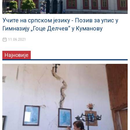
Учите на српском језику - Позив за упис у
Гимназију „Гоце Делчев“ у Куманову
11.06.2021
Најновије