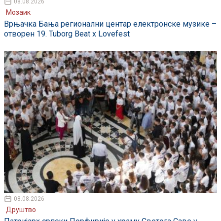
08.08.2026
Мозаик
Врњачка Бања регионални центар електронске музике –
отворен 19. Tuborg Beat x Lovefest
08.08.2026
Друштво