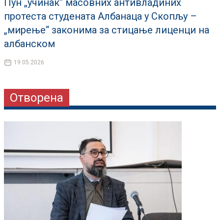
Пун „учинак“ масовних антивладиних
протеста студената Албанаца у Скопљу –
„мирење“ законима за стицање лиценци на
албанском
19.05.2026
Отворена