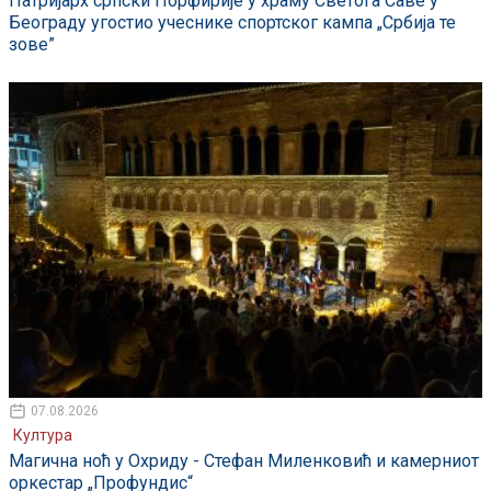
Патријарх српски Порфирије у храму Светога Саве у
Београду угостио учеснике спортског кампа „Србија те
зове”
07.08.2026
Култура
Магична ноћ у Охриду - Стефан Миленковић и камерниот
оркестар „Профундис“