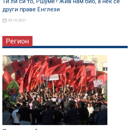
Ти ли си то, Ршуме? Жив нам био, а нек се
други праве Енглези
30.10.2021
Регион