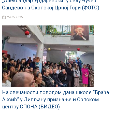
„Александар Урдаревски“ у селу Чучер
Сандево на Скопској Црној Гори (ФОТО)
24.05.2025
На свечаности поводом дана школе “Браћа
Аксић“ у Липљану признање и Српском
центру СПОНА (ВИДЕО)