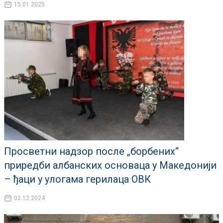
15.01.2025
Просветни надзор после „борбених“
приредби албанских основаца у Македонији
– ђаци у улогама герилаца ОВК
02.12.2024