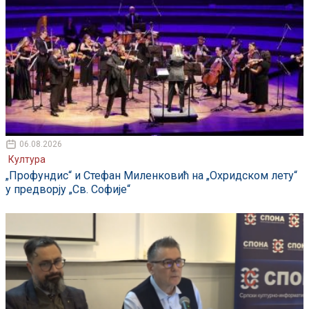
06.08.2026
Култура
„Профундис“ и Стефан Миленковић на „Охридском лету“
у предворју „Св. Софије“