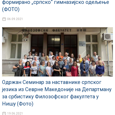
формирано „српско“ гимназијско одељење
(ФОТО)
06.09.2021
Одржан Семинар за наставнике српског
језика из Севрне Македоније на Департману
за србистику Филозофског факултета у
Нишу (Фото)
19.06.2021