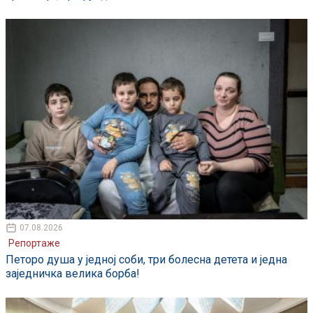
07.08.2026
Репортаже
Петоро душа у једној соби, три болесна детета и једна
заједничка велика борба!