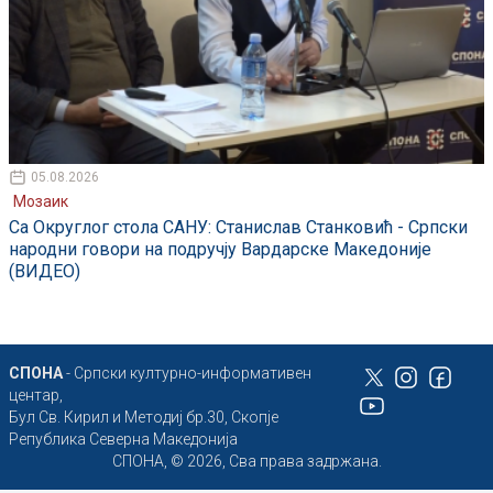
05.08.2026
Мозаик
Са Округлог стола САНУ: Станислав Станковић - Српски
народни говори на подручју Вардарске Македоније
(ВИДЕО)
СПОНА
- Српски културно-информативен
центар,
Бул Св. Кирил и Методиј бр.30, Скопје
Република Северна Македонија
СПОНА, © 2026, Сва права задржана.