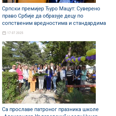
Српски премијер Ђуро Мацут: Суверено
право Србије да образује децу по
сопственим вредностима и стандардима
17.07.2025
Са прославе патроног празника школе